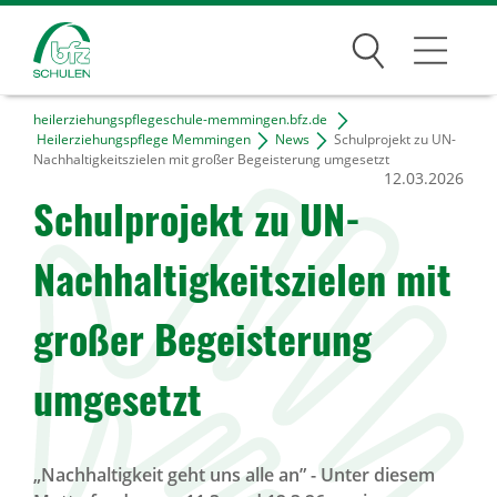
Suchen
heilerziehungspflegeschule-memmingen.bfz.de
Traumberufe
Heilerziehungspflege Memmingen
News
Schulprojekt zu UN-
Nachhaltigkeitszielen mit großer Begeisterung umgesetzt
12.03.2026
Wer wir sind
Schulprojekt zu UN-
Infos
Nachhaltigkeitszielen mit
Jobs
großer Begeisterung
umgesetzt
Standorte
News Archiv
„Nachhaltigkeit geht uns alle an” - Unter diesem